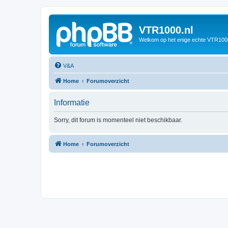
VTR1000.nl
Welkom op het enige echte VTR100
V&A
Home
Forumoverzicht
Informatie
Sorry, dit forum is momenteel niet beschikbaar.
Home
Forumoverzicht