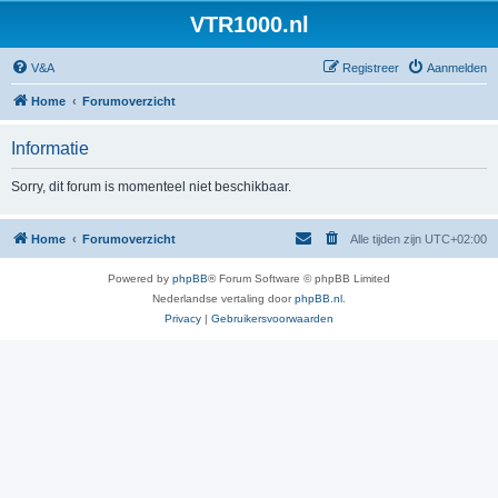
VTR1000.nl
V&A
Registreer
Aanmelden
Home
Forumoverzicht
Informatie
Sorry, dit forum is momenteel niet beschikbaar.
Home
Forumoverzicht
Alle tijden zijn
UTC+02:00
Powered by
phpBB
® Forum Software © phpBB Limited
Nederlandse vertaling door
phpBB.nl
.
Privacy
|
Gebruikersvoorwaarden