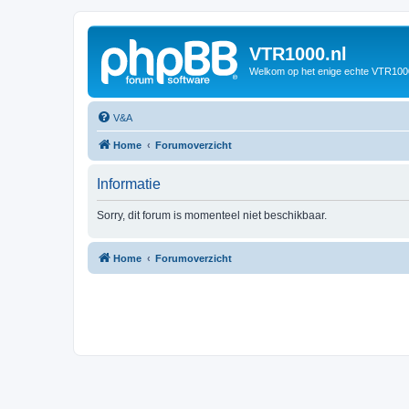
VTR1000.nl
Welkom op het enige echte VTR100
V&A
Home
Forumoverzicht
Informatie
Sorry, dit forum is momenteel niet beschikbaar.
Home
Forumoverzicht