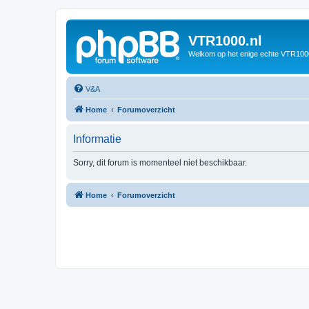
VTR1000.nl
Welkom op het enige echte VTR100
V&A
Home
Forumoverzicht
Informatie
Sorry, dit forum is momenteel niet beschikbaar.
Home
Forumoverzicht