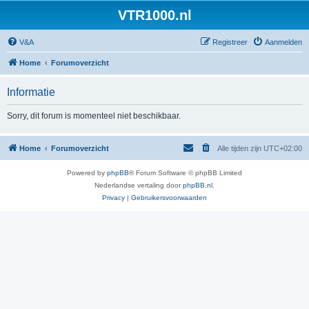
VTR1000.nl
V&A
Registreer
Aanmelden
Home
Forumoverzicht
Informatie
Sorry, dit forum is momenteel niet beschikbaar.
Home
Forumoverzicht
Alle tijden zijn
UTC+02:00
Powered by
phpBB
® Forum Software © phpBB Limited
Nederlandse vertaling door
phpBB.nl
.
Privacy
|
Gebruikersvoorwaarden