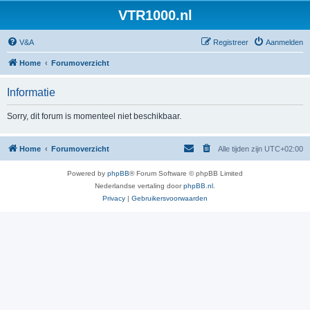
VTR1000.nl
V&A
Registreer
Aanmelden
Home
Forumoverzicht
Informatie
Sorry, dit forum is momenteel niet beschikbaar.
Home
Forumoverzicht
Alle tijden zijn
UTC+02:00
Powered by
phpBB
® Forum Software © phpBB Limited
Nederlandse vertaling door
phpBB.nl
.
Privacy
|
Gebruikersvoorwaarden