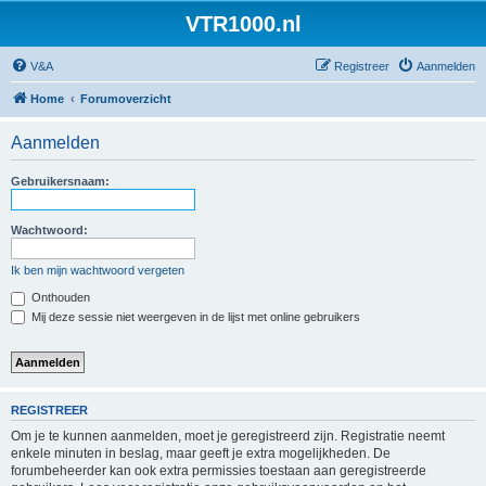
VTR1000.nl
V&A
Registreer
Aanmelden
Home
Forumoverzicht
Aanmelden
Gebruikersnaam:
Wachtwoord:
Ik ben mijn wachtwoord vergeten
Onthouden
Mij deze sessie niet weergeven in de lijst met online gebruikers
REGISTREER
Om je te kunnen aanmelden, moet je geregistreerd zijn. Registratie neemt
enkele minuten in beslag, maar geeft je extra mogelijkheden. De
forumbeheerder kan ook extra permissies toestaan aan geregistreerde