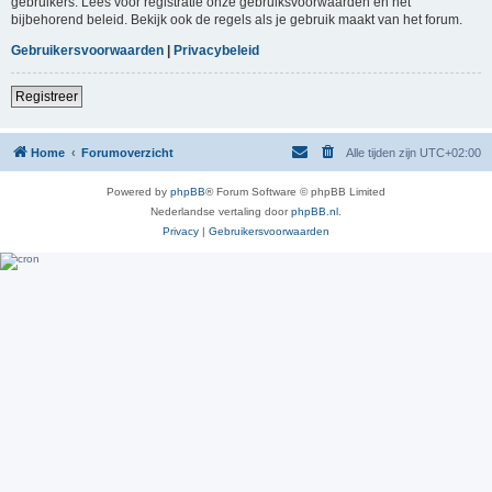
gebruikers. Lees voor registratie onze gebruiksvoorwaarden en het
bijbehorend beleid. Bekijk ook de regels als je gebruik maakt van het forum.
Gebruikersvoorwaarden
|
Privacybeleid
Registreer
Home
Forumoverzicht
Alle tijden zijn
UTC+02:00
Powered by
phpBB
® Forum Software © phpBB Limited
Nederlandse vertaling door
phpBB.nl
.
Privacy
|
Gebruikersvoorwaarden