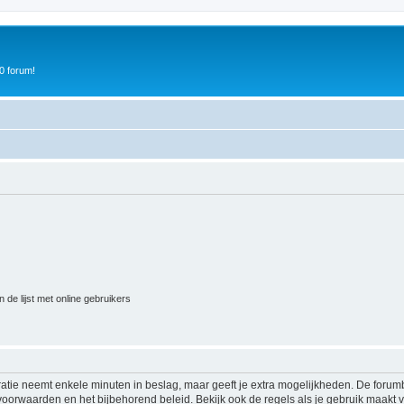
0 forum!
 de lijst met online gebruikers
ratie neemt enkele minuten in beslag, maar geeft je extra mogelijkheden. De foru
voorwaarden en het bijbehorend beleid. Bekijk ook de regels als je gebruik maakt v