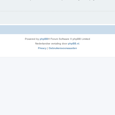
Powered by
phpBB
® Forum Software © phpBB Limited
Nederlandse vertaling door
phpBB.nl
.
Privacy
|
Gebruikersvoorwaarden