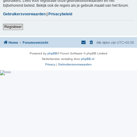
gebruikers. Lees voor registratie onze gebruiksvoorwaarden en het
bijbehorend beleid. Bekijk ook de regels als je gebruik maakt van het forum.
Gebruikersvoorwaarden
|
Privacybeleid
Registreer
Home
Forumoverzicht
Alle tijden zijn
UTC+02:00
Powered by
phpBB
® Forum Software © phpBB Limited
Nederlandse vertaling door
phpBB.nl
.
Privacy
|
Gebruikersvoorwaarden