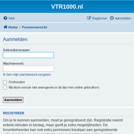
VTR1000.nl
V&A
Registreer
Aanmelden
Home
Forumoverzicht
Aanmelden
Gebruikersnaam:
Wachtwoord:
Ik ben mijn wachtwoord vergeten
Onthouden
Mij deze sessie niet weergeven in de lijst met online gebruikers
REGISTREER
Om je te kunnen aanmelden, moet je geregistreerd zijn. Registratie neemt
enkele minuten in beslag, maar geeft je extra mogelijkheden. De
forumbeheerder kan ook extra permissies toestaan aan geregistreerde