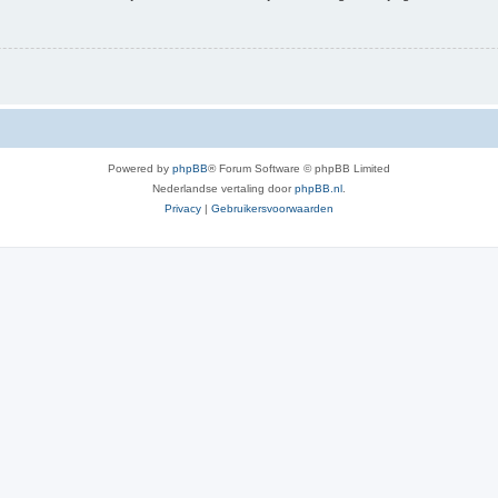
Powered by
phpBB
® Forum Software © phpBB Limited
Nederlandse vertaling door
phpBB.nl
.
Privacy
|
Gebruikersvoorwaarden