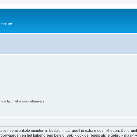
0 forum!
 de lijst met online gebruikers
ratie neemt enkele minuten in beslag, maar geeft je extra mogelijkheden. De foru
voorwaarden en het bijbehorend beleid. Bekijk ook de regels als je gebruik maakt v