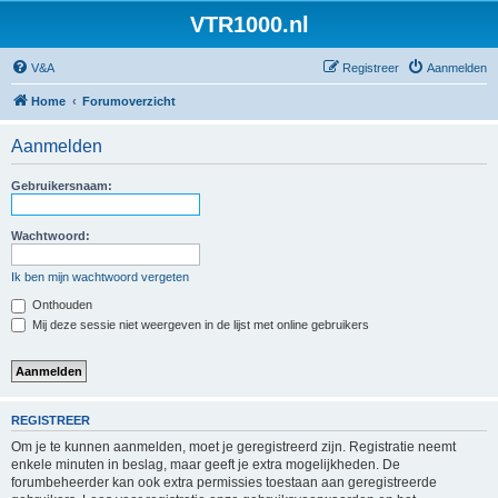
VTR1000.nl
V&A
Registreer
Aanmelden
Home
Forumoverzicht
Aanmelden
Gebruikersnaam:
Wachtwoord:
Ik ben mijn wachtwoord vergeten
Onthouden
Mij deze sessie niet weergeven in de lijst met online gebruikers
REGISTREER
Om je te kunnen aanmelden, moet je geregistreerd zijn. Registratie neemt
enkele minuten in beslag, maar geeft je extra mogelijkheden. De
forumbeheerder kan ook extra permissies toestaan aan geregistreerde