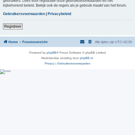
gebruikers. Lees voor registratie onze gebruiksvoorwaarden en het
bijbehorend beleid. Bekijk ook de regels als je gebruik maakt van het forum.
Gebruikersvoorwaarden
|
Privacybeleid
Registreer
Home
Forumoverzicht
Alle tijden zijn
UTC+02:00
Powered by
phpBB
® Forum Software © phpBB Limited
Nederlandse vertaling door
phpBB.nl
.
Privacy
|
Gebruikersvoorwaarden