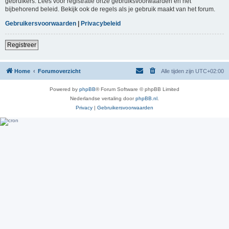
gebruikers. Lees voor registratie onze gebruiksvoorwaarden en het
bijbehorend beleid. Bekijk ook de regels als je gebruik maakt van het forum.
Gebruikersvoorwaarden
|
Privacybeleid
Registreer
Home
Forumoverzicht
Alle tijden zijn
UTC+02:00
Powered by
phpBB
® Forum Software © phpBB Limited
Nederlandse vertaling door
phpBB.nl
.
Privacy
|
Gebruikersvoorwaarden