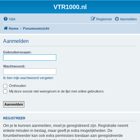
VTR1000.nl
V&A
Registreer
Aanmelden
Home
Forumoverzicht
Aanmelden
Gebruikersnaam:
Wachtwoord:
Ik ben mijn wachtwoord vergeten
Onthouden
Mij deze sessie niet weergeven in de lijst met online gebruikers
REGISTREER
Om je te kunnen aanmelden, moet je geregistreerd zijn. Registratie neemt
enkele minuten in beslag, maar geeft je extra mogelijkheden. De
forumbeheerder kan ook extra permissies toestaan aan geregistreerde