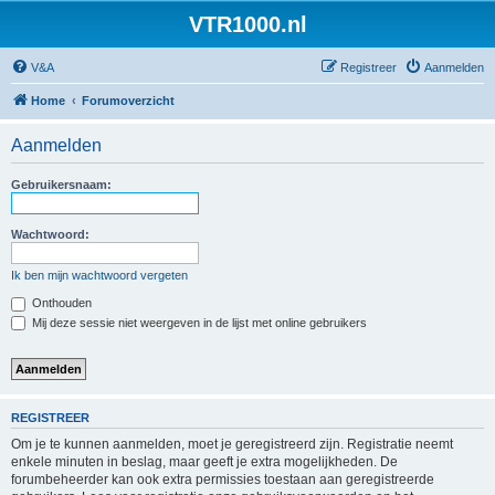
VTR1000.nl
V&A
Registreer
Aanmelden
Home
Forumoverzicht
Aanmelden
Gebruikersnaam:
Wachtwoord:
Ik ben mijn wachtwoord vergeten
Onthouden
Mij deze sessie niet weergeven in de lijst met online gebruikers
REGISTREER
Om je te kunnen aanmelden, moet je geregistreerd zijn. Registratie neemt
enkele minuten in beslag, maar geeft je extra mogelijkheden. De
forumbeheerder kan ook extra permissies toestaan aan geregistreerde