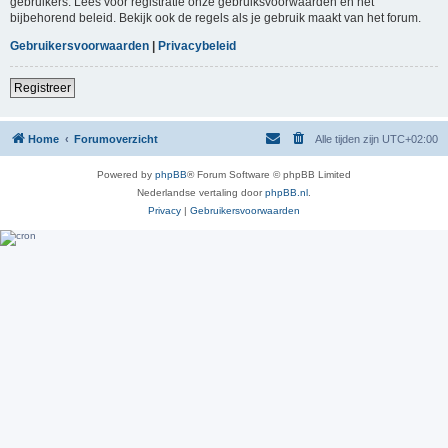
gebruikers. Lees voor registratie onze gebruiksvoorwaarden en het
bijbehorend beleid. Bekijk ook de regels als je gebruik maakt van het forum.
Gebruikersvoorwaarden
|
Privacybeleid
Registreer
Home
Forumoverzicht
Alle tijden zijn
UTC+02:00
Powered by
phpBB
® Forum Software © phpBB Limited
Nederlandse vertaling door
phpBB.nl
.
Privacy
|
Gebruikersvoorwaarden