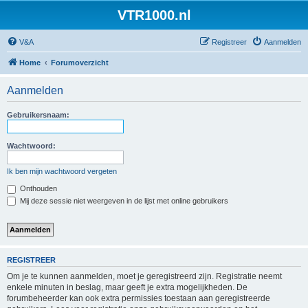
VTR1000.nl
V&A
Registreer
Aanmelden
Home
Forumoverzicht
Aanmelden
Gebruikersnaam:
Wachtwoord:
Ik ben mijn wachtwoord vergeten
Onthouden
Mij deze sessie niet weergeven in de lijst met online gebruikers
REGISTREER
Om je te kunnen aanmelden, moet je geregistreerd zijn. Registratie neemt
enkele minuten in beslag, maar geeft je extra mogelijkheden. De
forumbeheerder kan ook extra permissies toestaan aan geregistreerde