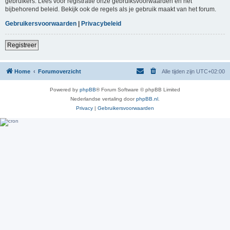
gebruikers. Lees voor registratie onze gebruiksvoorwaarden en het
bijbehorend beleid. Bekijk ook de regels als je gebruik maakt van het forum.
Gebruikersvoorwaarden
|
Privacybeleid
Registreer
Home
Forumoverzicht
Alle tijden zijn
UTC+02:00
Powered by
phpBB
® Forum Software © phpBB Limited
Nederlandse vertaling door
phpBB.nl
.
Privacy
|
Gebruikersvoorwaarden