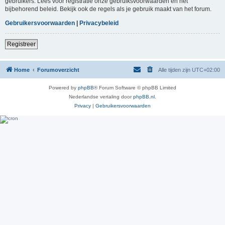
gebruikers. Lees voor registratie onze gebruiksvoorwaarden en het
bijbehorend beleid. Bekijk ook de regels als je gebruik maakt van het forum.
Gebruikersvoorwaarden
|
Privacybeleid
Registreer
Home
Forumoverzicht
Alle tijden zijn
UTC+02:00
Powered by
phpBB
® Forum Software © phpBB Limited
Nederlandse vertaling door
phpBB.nl
.
Privacy
|
Gebruikersvoorwaarden