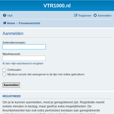
VTR1000.nl
V&A
Registreer
Aanmelden
Home
Forumoverzicht
Aanmelden
Gebruikersnaam:
Wachtwoord:
Ik ben mijn wachtwoord vergeten
Onthouden
Mij deze sessie niet weergeven in de lijst met online gebruikers
REGISTREER
Om je te kunnen aanmelden, moet je geregistreerd zijn. Registratie neemt
enkele minuten in beslag, maar geeft je extra mogelijkheden. De
forumbeheerder kan ook extra permissies toestaan aan geregistreerde