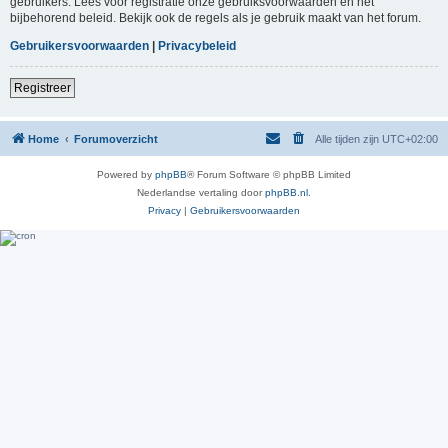
gebruikers. Lees voor registratie onze gebruiksvoorwaarden en het
bijbehorend beleid. Bekijk ook de regels als je gebruik maakt van het forum.
Gebruikersvoorwaarden
|
Privacybeleid
Registreer
Home
Forumoverzicht
Alle tijden zijn
UTC+02:00
Powered by
phpBB
® Forum Software © phpBB Limited
Nederlandse vertaling door
phpBB.nl
.
Privacy
|
Gebruikersvoorwaarden