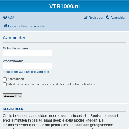
VTR1000.nl
V&A
Registreer
Aanmelden
Home
Forumoverzicht
Aanmelden
Gebruikersnaam:
Wachtwoord:
Ik ben mijn wachtwoord vergeten
Onthouden
Mij deze sessie niet weergeven in de lijst met online gebruikers
REGISTREER
Om je te kunnen aanmelden, moet je geregistreerd zijn. Registratie neemt
enkele minuten in beslag, maar geeft je extra mogelijkheden. De
forumbeheerder kan ook extra permissies toestaan aan geregistreerde