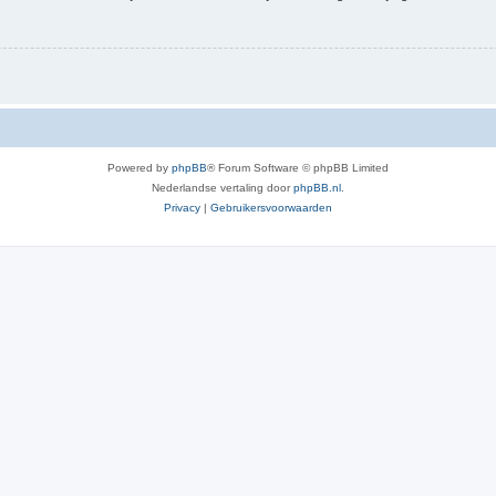
Powered by
phpBB
® Forum Software © phpBB Limited
Nederlandse vertaling door
phpBB.nl
.
Privacy
|
Gebruikersvoorwaarden