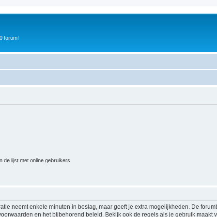
0 forum!
 de lijst met online gebruikers
ratie neemt enkele minuten in beslag, maar geeft je extra mogelijkheden. De foru
voorwaarden en het bijbehorend beleid. Bekijk ook de regels als je gebruik maakt v