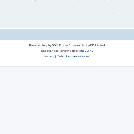
Powered by
phpBB
® Forum Software © phpBB Limited
Nederlandse vertaling door
phpBB.nl
.
Privacy
|
Gebruikersvoorwaarden