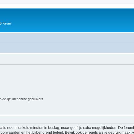
0 forum!
 de lijst met online gebruikers
ratie neemt enkele minuten in beslag, maar geeft je extra mogelijkheden. De foru
voorwaarden en het bijbehorend beleid. Bekijk ook de regels als je gebruik maakt v