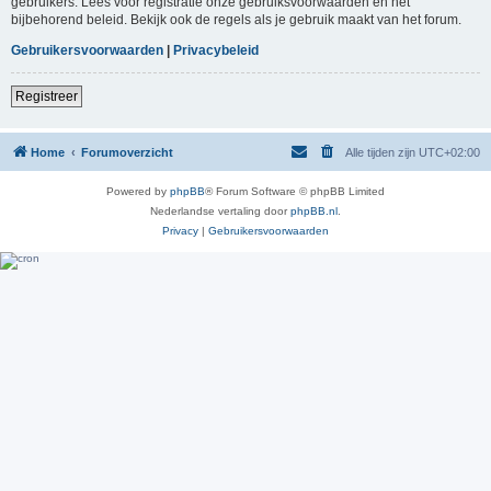
gebruikers. Lees voor registratie onze gebruiksvoorwaarden en het
bijbehorend beleid. Bekijk ook de regels als je gebruik maakt van het forum.
Gebruikersvoorwaarden
|
Privacybeleid
Registreer
Home
Forumoverzicht
Alle tijden zijn
UTC+02:00
Powered by
phpBB
® Forum Software © phpBB Limited
Nederlandse vertaling door
phpBB.nl
.
Privacy
|
Gebruikersvoorwaarden