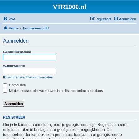
VTR1000.nl
V&A
Registreer
Aanmelden
Home
Forumoverzicht
Aanmelden
Gebruikersnaam:
Wachtwoord:
Ik ben mijn wachtwoord vergeten
Onthouden
Mij deze sessie niet weergeven in de lijst met online gebruikers
REGISTREER
Om je te kunnen aanmelden, moet je geregistreerd zijn. Registratie neemt
enkele minuten in beslag, maar geeft je extra mogelijkheden. De
forumbeheerder kan ook extra permissies toestaan aan geregistreerde