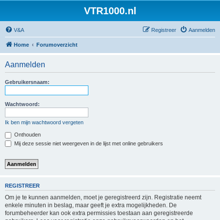
VTR1000.nl
V&A
Registreer
Aanmelden
Home
Forumoverzicht
Aanmelden
Gebruikersnaam:
Wachtwoord:
Ik ben mijn wachtwoord vergeten
Onthouden
Mij deze sessie niet weergeven in de lijst met online gebruikers
REGISTREER
Om je te kunnen aanmelden, moet je geregistreerd zijn. Registratie neemt
enkele minuten in beslag, maar geeft je extra mogelijkheden. De
forumbeheerder kan ook extra permissies toestaan aan geregistreerde