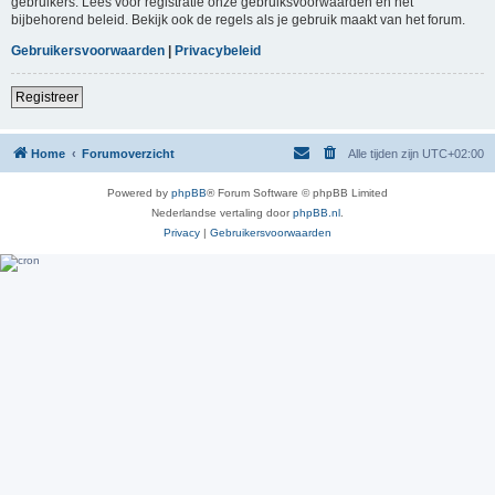
gebruikers. Lees voor registratie onze gebruiksvoorwaarden en het
bijbehorend beleid. Bekijk ook de regels als je gebruik maakt van het forum.
Gebruikersvoorwaarden
|
Privacybeleid
Registreer
Home
Forumoverzicht
Alle tijden zijn
UTC+02:00
Powered by
phpBB
® Forum Software © phpBB Limited
Nederlandse vertaling door
phpBB.nl
.
Privacy
|
Gebruikersvoorwaarden