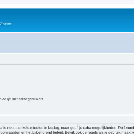
0 forum!
 de lijst met online gebruikers
ratie neemt enkele minuten in beslag, maar geeft je extra mogelijkheden. De foru
voorwaarden en het bijbehorend beleid. Bekijk ook de regels als je gebruik maakt v