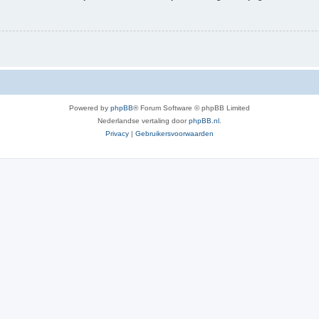
Powered by
phpBB
® Forum Software © phpBB Limited
Nederlandse vertaling door
phpBB.nl
.
Privacy
|
Gebruikersvoorwaarden