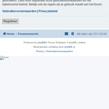
gebruikers. Lees voor registratie onze gebruiksvoorwaarden en het
bijbehorend beleid. Bekijk ook de regels als je gebruik maakt van het forum.
Gebruikersvoorwaarden
|
Privacybeleid
Registreer
Home
Forumoverzicht
Alle tijden zijn
UTC+02:00
Powered by
phpBB
® Forum Software © phpBB Limited
Nederlandse vertaling door
phpBB.nl
.
Privacy
|
Gebruikersvoorwaarden