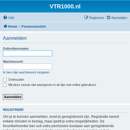
VTR1000.nl
V&A
Registreer
Aanmelden
Home
Forumoverzicht
Aanmelden
Gebruikersnaam:
Wachtwoord:
Ik ben mijn wachtwoord vergeten
Onthouden
Mij deze sessie niet weergeven in de lijst met online gebruikers
REGISTREER
Om je te kunnen aanmelden, moet je geregistreerd zijn. Registratie neemt
enkele minuten in beslag, maar geeft je extra mogelijkheden. De
forumbeheerder kan ook extra permissies toestaan aan geregistreerde