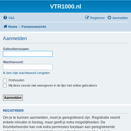
VTR1000.nl
V&A
Registreer
Aanmelden
Home
Forumoverzicht
Aanmelden
Gebruikersnaam:
Wachtwoord:
Ik ben mijn wachtwoord vergeten
Onthouden
Mij deze sessie niet weergeven in de lijst met online gebruikers
REGISTREER
Om je te kunnen aanmelden, moet je geregistreerd zijn. Registratie neemt
enkele minuten in beslag, maar geeft je extra mogelijkheden. De
forumbeheerder kan ook extra permissies toestaan aan geregistreerde