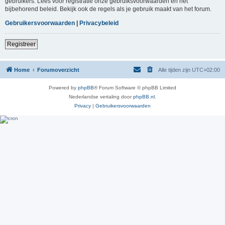
gebruikers. Lees voor registratie onze gebruiksvoorwaarden en het
bijbehorend beleid. Bekijk ook de regels als je gebruik maakt van het forum.
Gebruikersvoorwaarden
|
Privacybeleid
Registreer
Home
Forumoverzicht
Alle tijden zijn
UTC+02:00
Powered by
phpBB
® Forum Software © phpBB Limited
Nederlandse vertaling door
phpBB.nl
.
Privacy
|
Gebruikersvoorwaarden