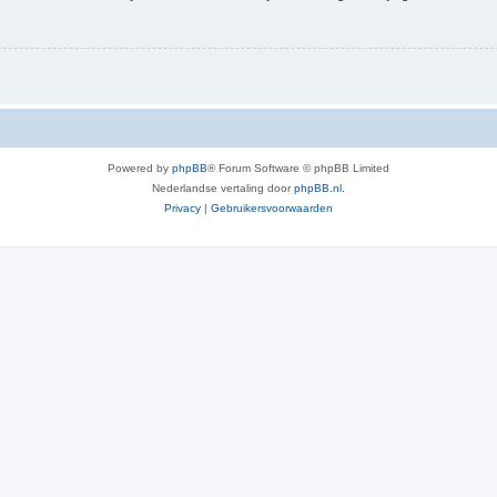
Powered by
phpBB
® Forum Software © phpBB Limited
Nederlandse vertaling door
phpBB.nl
.
Privacy
|
Gebruikersvoorwaarden