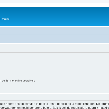
0 forum!
 de lijst met online gebruikers
ratie neemt enkele minuten in beslag, maar geeft je extra mogelijkheden. De foru
voorwaarden en het bijbehorend beleid. Bekijk ook de regels als je gebruik maakt v