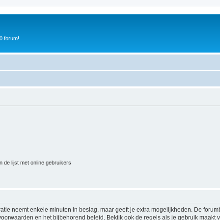
0 forum!
 de lijst met online gebruikers
ratie neemt enkele minuten in beslag, maar geeft je extra mogelijkheden. De foru
voorwaarden en het bijbehorend beleid. Bekijk ook de regels als je gebruik maakt v