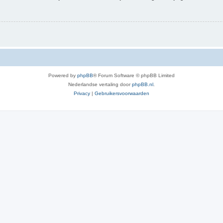
Powered by
phpBB
® Forum Software © phpBB Limited
Nederlandse vertaling door
phpBB.nl
.
Privacy
|
Gebruikersvoorwaarden