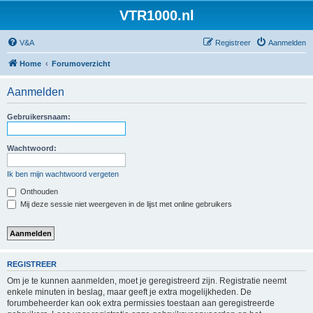
VTR1000.nl
V&A
Registreer
Aanmelden
Home
Forumoverzicht
Aanmelden
Gebruikersnaam:
Wachtwoord:
Ik ben mijn wachtwoord vergeten
Onthouden
Mij deze sessie niet weergeven in de lijst met online gebruikers
REGISTREER
Om je te kunnen aanmelden, moet je geregistreerd zijn. Registratie neemt
enkele minuten in beslag, maar geeft je extra mogelijkheden. De
forumbeheerder kan ook extra permissies toestaan aan geregistreerde