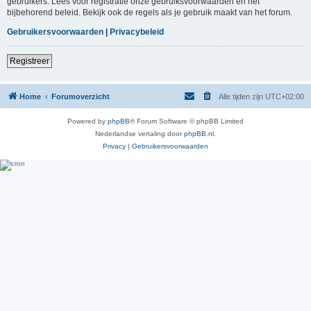
gebruikers. Lees voor registratie onze gebruiksvoorwaarden en het
bijbehorend beleid. Bekijk ook de regels als je gebruik maakt van het forum.
Gebruikersvoorwaarden
|
Privacybeleid
Registreer
Home
Forumoverzicht
Alle tijden zijn
UTC+02:00
Powered by
phpBB
® Forum Software © phpBB Limited
Nederlandse vertaling door
phpBB.nl
.
Privacy
|
Gebruikersvoorwaarden