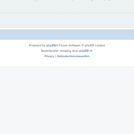
Powered by
phpBB
® Forum Software © phpBB Limited
Nederlandse vertaling door
phpBB.nl
.
Privacy
|
Gebruikersvoorwaarden