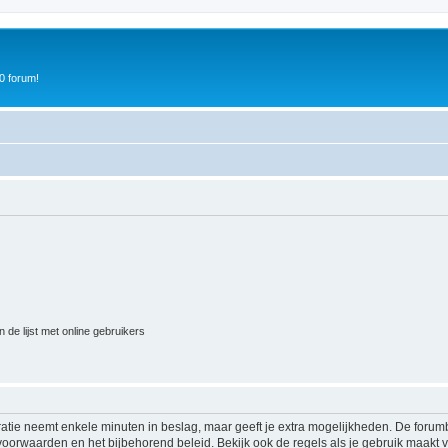
0 forum!
 de lijst met online gebruikers
ratie neemt enkele minuten in beslag, maar geeft je extra mogelijkheden. De foru
voorwaarden en het bijbehorend beleid. Bekijk ook de regels als je gebruik maakt v