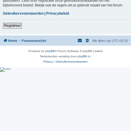
gebruikers. Lees voor registratie onze gebruiksvoorwaarden en het
bijbehorend beleid. Bekijk ook de regels als je gebruik maakt van het forum.
Gebruikersvoorwaarden
|
Privacybeleid
Registreer
Home
Forumoverzicht
Alle tijden zijn
UTC+02:00
Powered by
phpBB
® Forum Software © phpBB Limited
Nederlandse vertaling door
phpBB.nl
.
Privacy
|
Gebruikersvoorwaarden