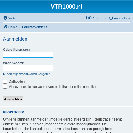
VTR1000.nl
V&A
Registreer
Aanmelden
Home
Forumoverzicht
Aanmelden
Gebruikersnaam:
Wachtwoord:
Ik ben mijn wachtwoord vergeten
Onthouden
Mij deze sessie niet weergeven in de lijst met online gebruikers
REGISTREER
Om je te kunnen aanmelden, moet je geregistreerd zijn. Registratie neemt
enkele minuten in beslag, maar geeft je extra mogelijkheden. De
forumbeheerder kan ook extra permissies toestaan aan geregistreerde