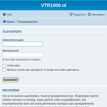
VTR1000.nl
V&A
Registreer
Aanmelden
Home
Forumoverzicht
Aanmelden
Gebruikersnaam:
Wachtwoord:
Ik ben mijn wachtwoord vergeten
Onthouden
Mij deze sessie niet weergeven in de lijst met online gebruikers
REGISTREER
Om je te kunnen aanmelden, moet je geregistreerd zijn. Registratie neemt
enkele minuten in beslag, maar geeft je extra mogelijkheden. De
forumbeheerder kan ook extra permissies toestaan aan geregistreerde