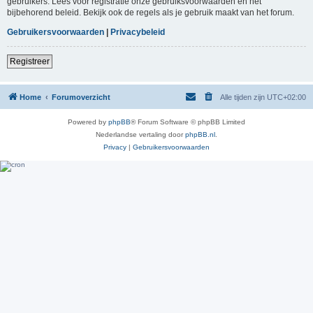
gebruikers. Lees voor registratie onze gebruiksvoorwaarden en het
bijbehorend beleid. Bekijk ook de regels als je gebruik maakt van het forum.
Gebruikersvoorwaarden
|
Privacybeleid
Registreer
Home
Forumoverzicht
Alle tijden zijn
UTC+02:00
Powered by
phpBB
® Forum Software © phpBB Limited
Nederlandse vertaling door
phpBB.nl
.
Privacy
|
Gebruikersvoorwaarden