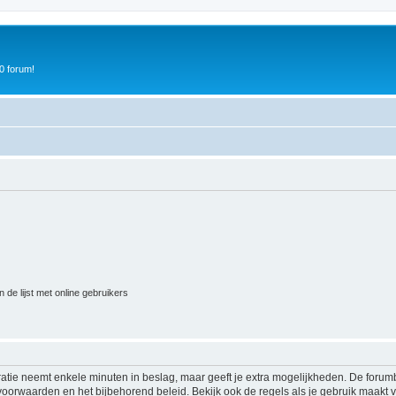
0 forum!
 de lijst met online gebruikers
ratie neemt enkele minuten in beslag, maar geeft je extra mogelijkheden. De foru
voorwaarden en het bijbehorend beleid. Bekijk ook de regels als je gebruik maakt v