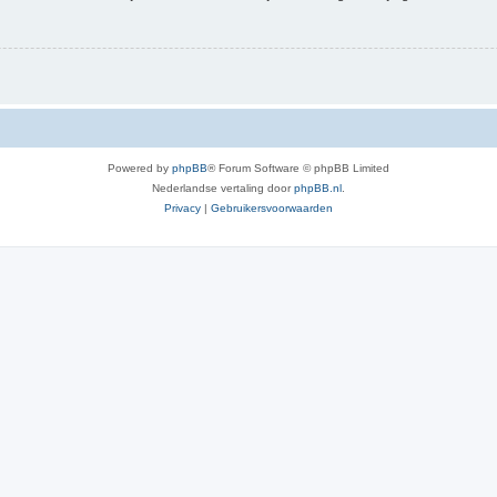
Powered by
phpBB
® Forum Software © phpBB Limited
Nederlandse vertaling door
phpBB.nl
.
Privacy
|
Gebruikersvoorwaarden