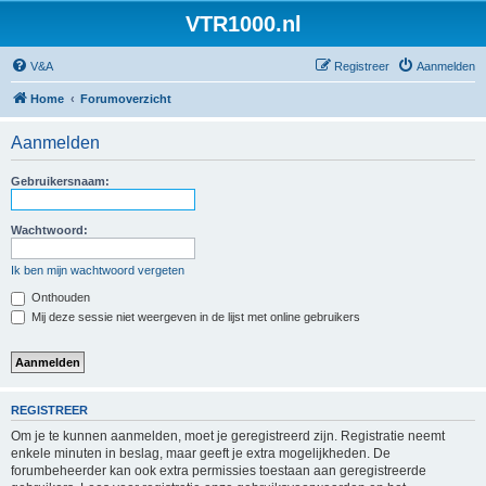
VTR1000.nl
V&A
Registreer
Aanmelden
Home
Forumoverzicht
Aanmelden
Gebruikersnaam:
Wachtwoord:
Ik ben mijn wachtwoord vergeten
Onthouden
Mij deze sessie niet weergeven in de lijst met online gebruikers
REGISTREER
Om je te kunnen aanmelden, moet je geregistreerd zijn. Registratie neemt
enkele minuten in beslag, maar geeft je extra mogelijkheden. De
forumbeheerder kan ook extra permissies toestaan aan geregistreerde