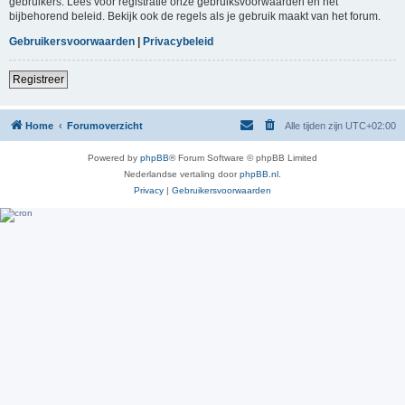
gebruikers. Lees voor registratie onze gebruiksvoorwaarden en het
bijbehorend beleid. Bekijk ook de regels als je gebruik maakt van het forum.
Gebruikersvoorwaarden
|
Privacybeleid
Registreer
Home
Forumoverzicht
Alle tijden zijn
UTC+02:00
Powered by
phpBB
® Forum Software © phpBB Limited
Nederlandse vertaling door
phpBB.nl
.
Privacy
|
Gebruikersvoorwaarden