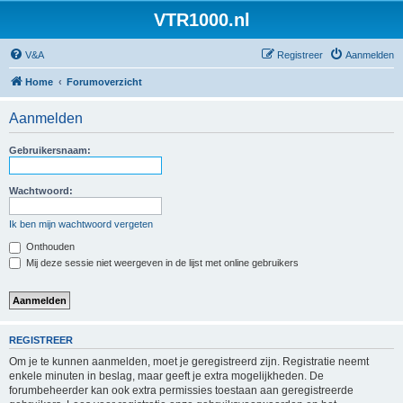
VTR1000.nl
V&A
Registreer
Aanmelden
Home
Forumoverzicht
Aanmelden
Gebruikersnaam:
Wachtwoord:
Ik ben mijn wachtwoord vergeten
Onthouden
Mij deze sessie niet weergeven in de lijst met online gebruikers
REGISTREER
Om je te kunnen aanmelden, moet je geregistreerd zijn. Registratie neemt
enkele minuten in beslag, maar geeft je extra mogelijkheden. De
forumbeheerder kan ook extra permissies toestaan aan geregistreerde