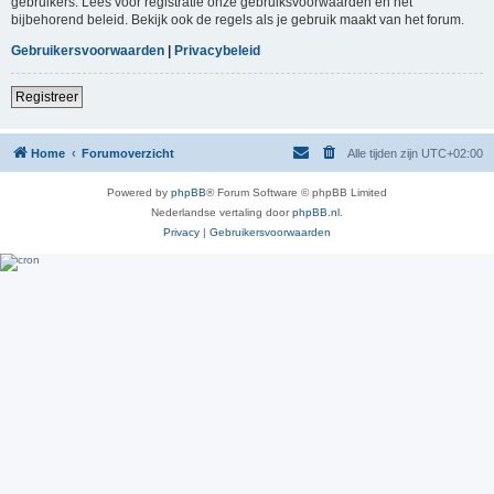
gebruikers. Lees voor registratie onze gebruiksvoorwaarden en het
bijbehorend beleid. Bekijk ook de regels als je gebruik maakt van het forum.
Gebruikersvoorwaarden
|
Privacybeleid
Registreer
Home
Forumoverzicht
Alle tijden zijn
UTC+02:00
Powered by
phpBB
® Forum Software © phpBB Limited
Nederlandse vertaling door
phpBB.nl
.
Privacy
|
Gebruikersvoorwaarden