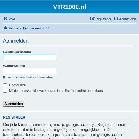
VTR1000.nl
V&A
Registreer
Aanmelden
Home
Forumoverzicht
Aanmelden
Gebruikersnaam:
Wachtwoord:
Ik ben mijn wachtwoord vergeten
Onthouden
Mij deze sessie niet weergeven in de lijst met online gebruikers
REGISTREER
Om je te kunnen aanmelden, moet je geregistreerd zijn. Registratie neemt
enkele minuten in beslag, maar geeft je extra mogelijkheden. De
forumbeheerder kan ook extra permissies toestaan aan geregistreerde