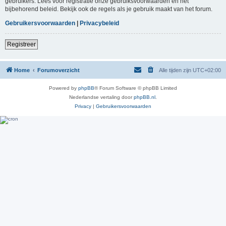
gebruikers. Lees voor registratie onze gebruiksvoorwaarden en het
bijbehorend beleid. Bekijk ook de regels als je gebruik maakt van het forum.
Gebruikersvoorwaarden
|
Privacybeleid
Registreer
Home
Forumoverzicht
Alle tijden zijn
UTC+02:00
Powered by
phpBB
® Forum Software © phpBB Limited
Nederlandse vertaling door
phpBB.nl
.
Privacy
|
Gebruikersvoorwaarden