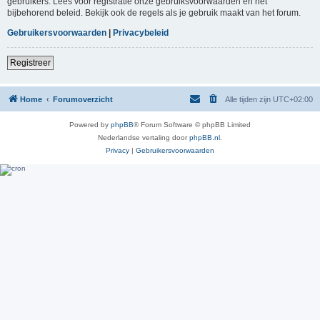
gebruikers. Lees voor registratie onze gebruiksvoorwaarden en het
bijbehorend beleid. Bekijk ook de regels als je gebruik maakt van het forum.
Gebruikersvoorwaarden
|
Privacybeleid
Registreer
Home
Forumoverzicht
Alle tijden zijn
UTC+02:00
Powered by
phpBB
® Forum Software © phpBB Limited
Nederlandse vertaling door
phpBB.nl
.
Privacy
|
Gebruikersvoorwaarden