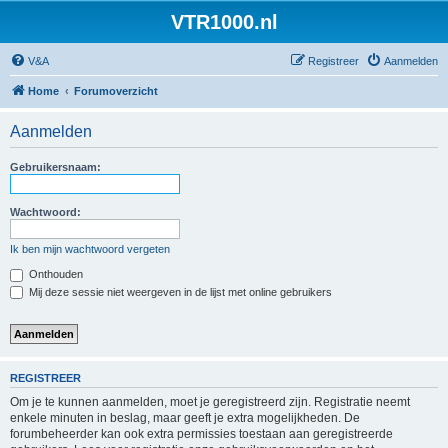
VTR1000.nl
V&A
Registreer
Aanmelden
Home
Forumoverzicht
Aanmelden
Gebruikersnaam:
Wachtwoord:
Ik ben mijn wachtwoord vergeten
Onthouden
Mij deze sessie niet weergeven in de lijst met online gebruikers
REGISTREER
Om je te kunnen aanmelden, moet je geregistreerd zijn. Registratie neemt
enkele minuten in beslag, maar geeft je extra mogelijkheden. De
forumbeheerder kan ook extra permissies toestaan aan geregistreerde