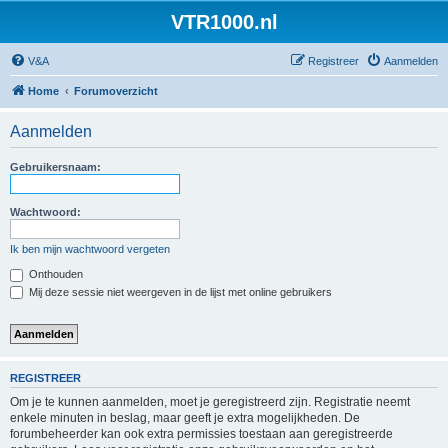
VTR1000.nl
V&A
Registreer
Aanmelden
Home
Forumoverzicht
Aanmelden
Gebruikersnaam:
Wachtwoord:
Ik ben mijn wachtwoord vergeten
Onthouden
Mij deze sessie niet weergeven in de lijst met online gebruikers
REGISTREER
Om je te kunnen aanmelden, moet je geregistreerd zijn. Registratie neemt
enkele minuten in beslag, maar geeft je extra mogelijkheden. De
forumbeheerder kan ook extra permissies toestaan aan geregistreerde