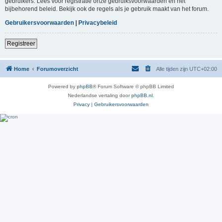
gebruikers. Lees voor registratie onze gebruiksvoorwaarden en het
bijbehorend beleid. Bekijk ook de regels als je gebruik maakt van het forum.
Gebruikersvoorwaarden
|
Privacybeleid
Registreer
Home
Forumoverzicht
Alle tijden zijn
UTC+02:00
Powered by
phpBB
® Forum Software © phpBB Limited
Nederlandse vertaling door
phpBB.nl
.
Privacy
|
Gebruikersvoorwaarden