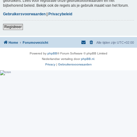
gebruikers. Lees voor registratie onze gebruiksvoorwaarden en het
bijbehorend beleid. Bekijk ook de regels als je gebruik maakt van het forum.
Gebruikersvoorwaarden
|
Privacybeleid
Registreer
Home
Forumoverzicht
Alle tijden zijn
UTC+02:00
Powered by
phpBB
® Forum Software © phpBB Limited
Nederlandse vertaling door
phpBB.nl
.
Privacy
|
Gebruikersvoorwaarden