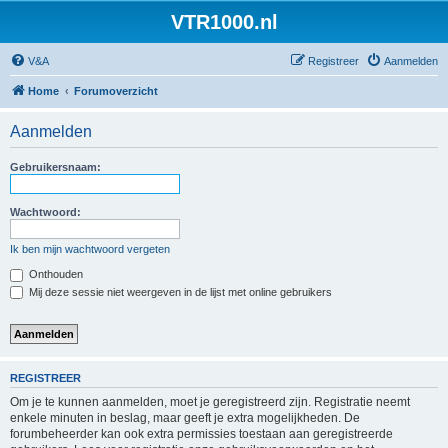
VTR1000.nl
V&A
Registreer
Aanmelden
Home
Forumoverzicht
Aanmelden
Gebruikersnaam:
Wachtwoord:
Ik ben mijn wachtwoord vergeten
Onthouden
Mij deze sessie niet weergeven in de lijst met online gebruikers
REGISTREER
Om je te kunnen aanmelden, moet je geregistreerd zijn. Registratie neemt
enkele minuten in beslag, maar geeft je extra mogelijkheden. De
forumbeheerder kan ook extra permissies toestaan aan geregistreerde