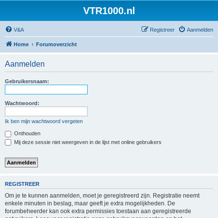
VTR1000.nl
V&A
Registreer
Aanmelden
Home
Forumoverzicht
Aanmelden
Gebruikersnaam:
Wachtwoord:
Ik ben mijn wachtwoord vergeten
Onthouden
Mij deze sessie niet weergeven in de lijst met online gebruikers
REGISTREER
Om je te kunnen aanmelden, moet je geregistreerd zijn. Registratie neemt
enkele minuten in beslag, maar geeft je extra mogelijkheden. De
forumbeheerder kan ook extra permissies toestaan aan geregistreerde