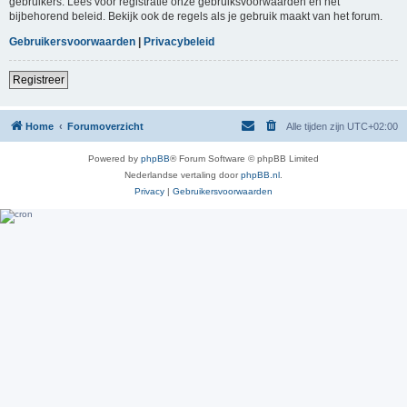
gebruikers. Lees voor registratie onze gebruiksvoorwaarden en het
bijbehorend beleid. Bekijk ook de regels als je gebruik maakt van het forum.
Gebruikersvoorwaarden
|
Privacybeleid
Registreer
Home
Forumoverzicht
Alle tijden zijn
UTC+02:00
Powered by
phpBB
® Forum Software © phpBB Limited
Nederlandse vertaling door
phpBB.nl
.
Privacy
|
Gebruikersvoorwaarden