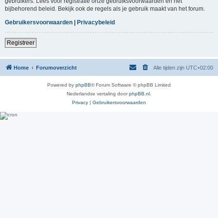
gebruikers. Lees voor registratie onze gebruiksvoorwaarden en het
bijbehorend beleid. Bekijk ook de regels als je gebruik maakt van het forum.
Gebruikersvoorwaarden
|
Privacybeleid
Registreer
Home
Forumoverzicht
Alle tijden zijn
UTC+02:00
Powered by
phpBB
® Forum Software © phpBB Limited
Nederlandse vertaling door
phpBB.nl
.
Privacy
|
Gebruikersvoorwaarden