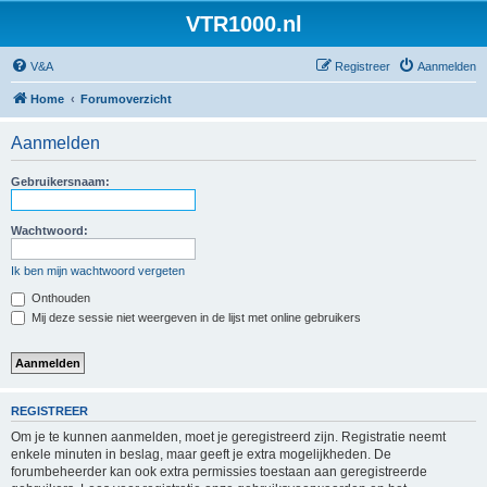
VTR1000.nl
V&A
Registreer
Aanmelden
Home
Forumoverzicht
Aanmelden
Gebruikersnaam:
Wachtwoord:
Ik ben mijn wachtwoord vergeten
Onthouden
Mij deze sessie niet weergeven in de lijst met online gebruikers
REGISTREER
Om je te kunnen aanmelden, moet je geregistreerd zijn. Registratie neemt
enkele minuten in beslag, maar geeft je extra mogelijkheden. De
forumbeheerder kan ook extra permissies toestaan aan geregistreerde