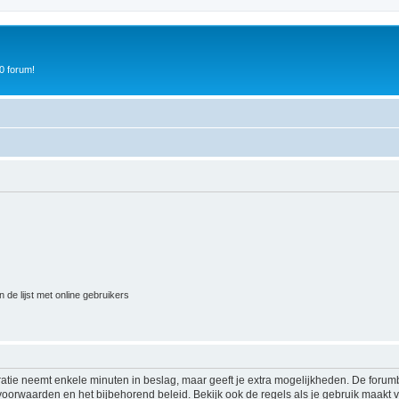
0 forum!
 de lijst met online gebruikers
ratie neemt enkele minuten in beslag, maar geeft je extra mogelijkheden. De foru
voorwaarden en het bijbehorend beleid. Bekijk ook de regels als je gebruik maakt v