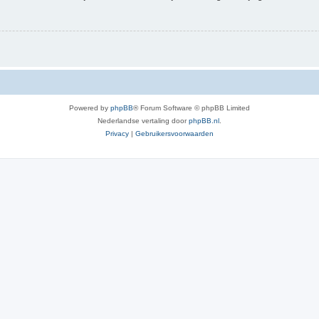
Powered by
phpBB
® Forum Software © phpBB Limited
Nederlandse vertaling door
phpBB.nl
.
Privacy
|
Gebruikersvoorwaarden