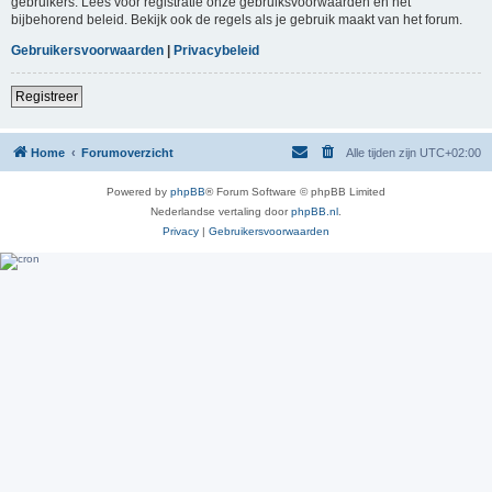
gebruikers. Lees voor registratie onze gebruiksvoorwaarden en het
bijbehorend beleid. Bekijk ook de regels als je gebruik maakt van het forum.
Gebruikersvoorwaarden
|
Privacybeleid
Registreer
Home
Forumoverzicht
Alle tijden zijn
UTC+02:00
Powered by
phpBB
® Forum Software © phpBB Limited
Nederlandse vertaling door
phpBB.nl
.
Privacy
|
Gebruikersvoorwaarden