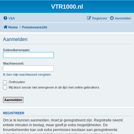
VTR1000.nl
V&A
Registreer
Aanmelden
Home
Forumoverzicht
Aanmelden
Gebruikersnaam:
Wachtwoord:
Ik ben mijn wachtwoord vergeten
Onthouden
Mij deze sessie niet weergeven in de lijst met online gebruikers
REGISTREER
Om je te kunnen aanmelden, moet je geregistreerd zijn. Registratie neemt
enkele minuten in beslag, maar geeft je extra mogelijkheden. De
forumbeheerder kan ook extra permissies toestaan aan geregistreerde