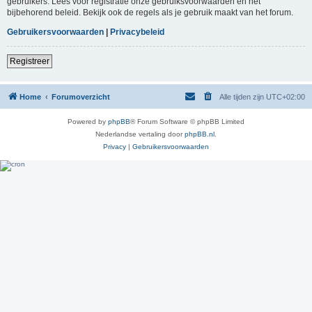
gebruikers. Lees voor registratie onze gebruiksvoorwaarden en het
bijbehorend beleid. Bekijk ook de regels als je gebruik maakt van het forum.
Gebruikersvoorwaarden
|
Privacybeleid
Registreer
Home
Forumoverzicht
Alle tijden zijn
UTC+02:00
Powered by
phpBB
® Forum Software © phpBB Limited
Nederlandse vertaling door
phpBB.nl
.
Privacy
|
Gebruikersvoorwaarden