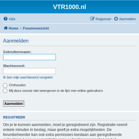
VTR1000.nl
V&A
Registreer
Aanmelden
Home
Forumoverzicht
Aanmelden
Gebruikersnaam:
Wachtwoord:
Ik ben mijn wachtwoord vergeten
Onthouden
Mij deze sessie niet weergeven in de lijst met online gebruikers
REGISTREER
Om je te kunnen aanmelden, moet je geregistreerd zijn. Registratie neemt
enkele minuten in beslag, maar geeft je extra mogelijkheden. De
forumbeheerder kan ook extra permissies toestaan aan geregistreerde