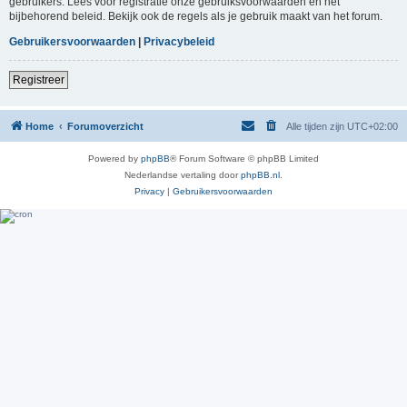
gebruikers. Lees voor registratie onze gebruiksvoorwaarden en het
bijbehorend beleid. Bekijk ook de regels als je gebruik maakt van het forum.
Gebruikersvoorwaarden
|
Privacybeleid
Registreer
Home
Forumoverzicht
Alle tijden zijn
UTC+02:00
Powered by
phpBB
® Forum Software © phpBB Limited
Nederlandse vertaling door
phpBB.nl
.
Privacy
|
Gebruikersvoorwaarden