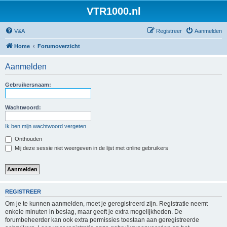
VTR1000.nl
V&A
Registreer
Aanmelden
Home
Forumoverzicht
Aanmelden
Gebruikersnaam:
Wachtwoord:
Ik ben mijn wachtwoord vergeten
Onthouden
Mij deze sessie niet weergeven in de lijst met online gebruikers
REGISTREER
Om je te kunnen aanmelden, moet je geregistreerd zijn. Registratie neemt
enkele minuten in beslag, maar geeft je extra mogelijkheden. De
forumbeheerder kan ook extra permissies toestaan aan geregistreerde