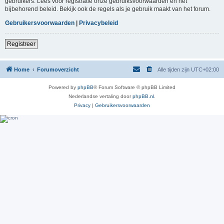
gebruikers. Lees voor registratie onze gebruiksvoorwaarden en het
bijbehorend beleid. Bekijk ook de regels als je gebruik maakt van het forum.
Gebruikersvoorwaarden
|
Privacybeleid
Registreer
Home
Forumoverzicht
Alle tijden zijn
UTC+02:00
Powered by
phpBB
® Forum Software © phpBB Limited
Nederlandse vertaling door
phpBB.nl
.
Privacy
|
Gebruikersvoorwaarden