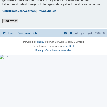
gebruikers. Lees voor registratie onze gebruiksvoorwaarden en het
bijbehorend beleid. Bekijk ook de regels als je gebruik maakt van het forum.
Gebruikersvoorwaarden
|
Privacybeleid
Registreer
Home
Forumoverzicht
Alle tijden zijn
UTC+02:00
Powered by
phpBB
® Forum Software © phpBB Limited
Nederlandse vertaling door
phpBB.nl
.
Privacy
|
Gebruikersvoorwaarden