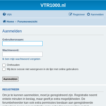
VTR1000.nl
V&A
Registreer
Aanmelden
Home
Forumoverzicht
Aanmelden
Gebruikersnaam:
Wachtwoord:
Ik ben mijn wachtwoord vergeten
Onthouden
Mij deze sessie niet weergeven in de lijst met online gebruikers
REGISTREER
Om je te kunnen aanmelden, moet je geregistreerd zijn. Registratie neemt
enkele minuten in beslag, maar geeft je extra mogelijkheden. De
forumbeheerder kan ook extra permissies toestaan aan geregistreerde