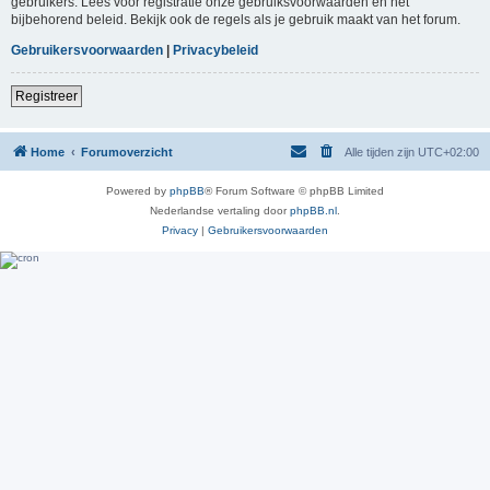
gebruikers. Lees voor registratie onze gebruiksvoorwaarden en het
bijbehorend beleid. Bekijk ook de regels als je gebruik maakt van het forum.
Gebruikersvoorwaarden
|
Privacybeleid
Registreer
Home
Forumoverzicht
Alle tijden zijn
UTC+02:00
Powered by
phpBB
® Forum Software © phpBB Limited
Nederlandse vertaling door
phpBB.nl
.
Privacy
|
Gebruikersvoorwaarden