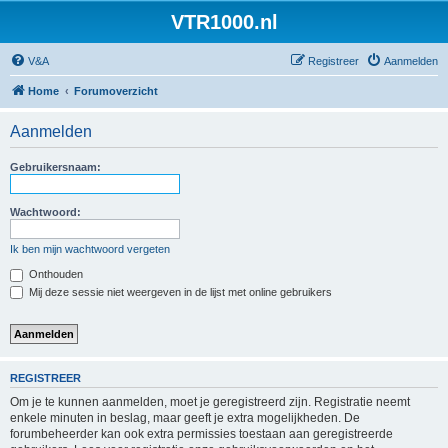
VTR1000.nl
V&A
Registreer
Aanmelden
Home
Forumoverzicht
Aanmelden
Gebruikersnaam:
Wachtwoord:
Ik ben mijn wachtwoord vergeten
Onthouden
Mij deze sessie niet weergeven in de lijst met online gebruikers
REGISTREER
Om je te kunnen aanmelden, moet je geregistreerd zijn. Registratie neemt
enkele minuten in beslag, maar geeft je extra mogelijkheden. De
forumbeheerder kan ook extra permissies toestaan aan geregistreerde