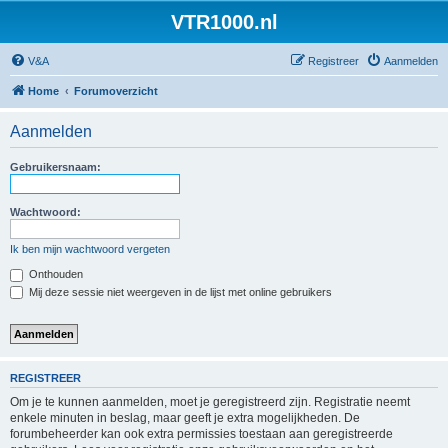
VTR1000.nl
V&A
Registreer
Aanmelden
Home
Forumoverzicht
Aanmelden
Gebruikersnaam:
Wachtwoord:
Ik ben mijn wachtwoord vergeten
Onthouden
Mij deze sessie niet weergeven in de lijst met online gebruikers
REGISTREER
Om je te kunnen aanmelden, moet je geregistreerd zijn. Registratie neemt
enkele minuten in beslag, maar geeft je extra mogelijkheden. De
forumbeheerder kan ook extra permissies toestaan aan geregistreerde