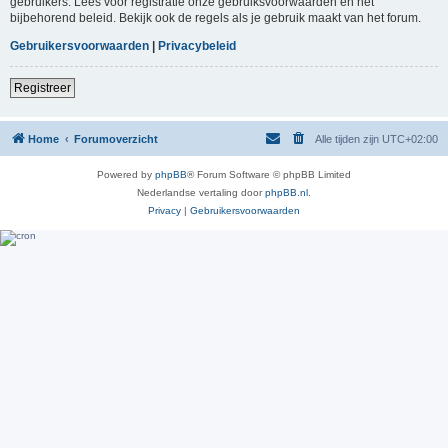
gebruikers. Lees voor registratie onze gebruiksvoorwaarden en het
bijbehorend beleid. Bekijk ook de regels als je gebruik maakt van het forum.
Gebruikersvoorwaarden
|
Privacybeleid
Registreer
Home
Forumoverzicht
Alle tijden zijn
UTC+02:00
Powered by
phpBB
® Forum Software © phpBB Limited
Nederlandse vertaling door
phpBB.nl
.
Privacy
|
Gebruikersvoorwaarden