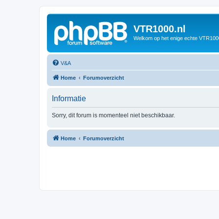
VTR1000.nl
Welkom op het enige echte VTR100
V&A
Home
Forumoverzicht
Informatie
Sorry, dit forum is momenteel niet beschikbaar.
Home
Forumoverzicht