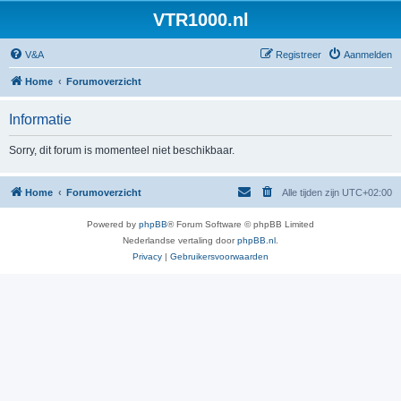
VTR1000.nl
V&A
Registreer
Aanmelden
Home
Forumoverzicht
Informatie
Sorry, dit forum is momenteel niet beschikbaar.
Home
Forumoverzicht
Alle tijden zijn
UTC+02:00
Powered by
phpBB
® Forum Software © phpBB Limited
Nederlandse vertaling door
phpBB.nl
.
Privacy
|
Gebruikersvoorwaarden