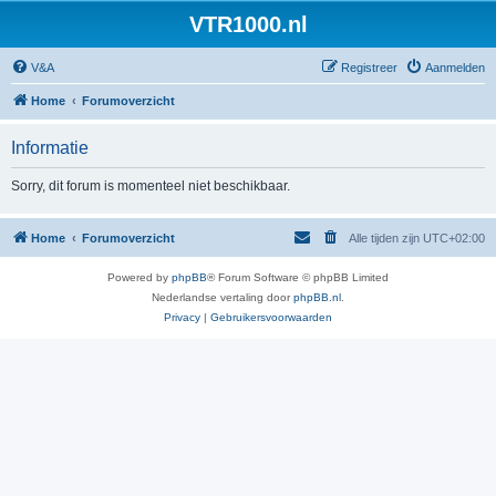
VTR1000.nl
V&A
Registreer
Aanmelden
Home
Forumoverzicht
Informatie
Sorry, dit forum is momenteel niet beschikbaar.
Home
Forumoverzicht
Alle tijden zijn
UTC+02:00
Powered by
phpBB
® Forum Software © phpBB Limited
Nederlandse vertaling door
phpBB.nl
.
Privacy
|
Gebruikersvoorwaarden