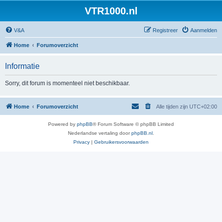
VTR1000.nl
V&A
Registreer
Aanmelden
Home
Forumoverzicht
Informatie
Sorry, dit forum is momenteel niet beschikbaar.
Home
Forumoverzicht
Alle tijden zijn
UTC+02:00
Powered by
phpBB
® Forum Software © phpBB Limited
Nederlandse vertaling door
phpBB.nl
.
Privacy
|
Gebruikersvoorwaarden